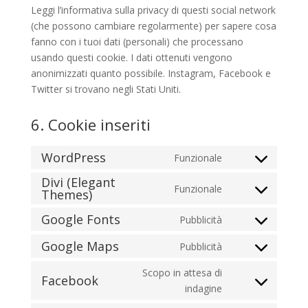
Leggi l’informativa sulla privacy di questi social network
(che possono cambiare regolarmente) per sapere cosa
fanno con i tuoi dati (personali) che processano
usando questi cookie. I dati ottenuti vengono
anonimizzati quanto possibile. Instagram, Facebook e
Twitter si trovano negli Stati Uniti.
6. Cookie inseriti
WordPress
Funzionale
Consent
Divi (Elegant
to
Funzionale
Themes)
Consent
service
to
wordpress
Google Fonts
Pubblicità
Consent
service
to
divi-
Google Maps
Pubblicità
Consent
service
(elegant-
to
Scopo in attesa di
google-
themes)
Facebook
service
Consent
indagine
fonts
google-
to