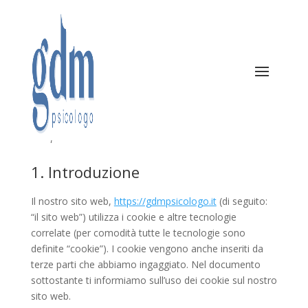
Cookie Policy (UE)
Questa politica sui cookie è stata aggiornata l’ultima
volta il Agosto 29, 2025 e si applica ai cittadini e ai
residenti permanenti legali dello Spazio Economico
Europeo e della Svizzera.
1. Introduzione
Il nostro sito web,
https://gdmpsicologo.it
(di seguito:
“il sito web”) utilizza i cookie e altre tecnologie
correlate (per comodità tutte le tecnologie sono
definite “cookie”). I cookie vengono anche inseriti da
terze parti che abbiamo ingaggiato. Nel documento
sottostante ti informiamo sull’uso dei cookie sul nostro
sito web.